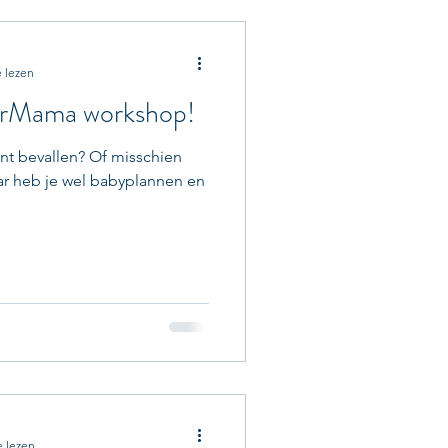
 lezen
werMama workshop!
ent bevallen? Of misschien
ar heb je wel babyplannen en
e lezen