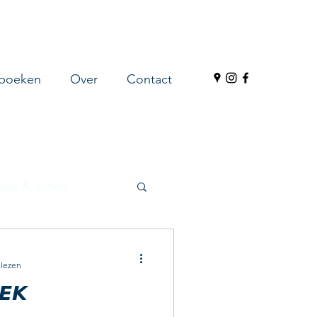
 boeken
Over
Contact
jes & acties
 lezen
𝙀𝙆