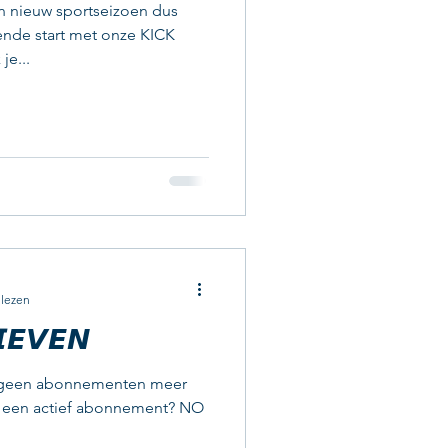
en nieuw sportseizoen dus
nde start met onze KICK
je...
 lezen
𝙀𝙑𝙀𝙉
r geen abonnementen meer
g een actief abonnement? NO