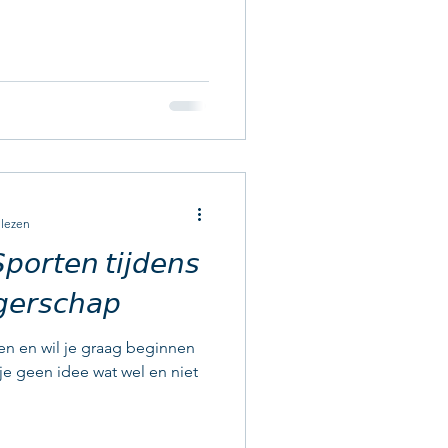
 lezen
𝘳𝘵𝘦𝘯 𝘵𝘪𝘫𝘥𝘦𝘯𝘴
𝘦𝘳𝘴𝘤𝘩𝘢𝘱
en en wil je graag beginnen
 je geen idee wat wel en niet