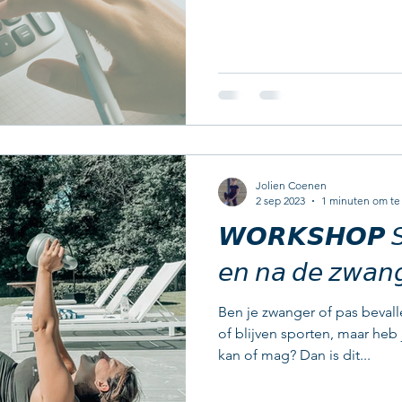
Jolien Coenen
2 sep 2023
1 minuten om te
𝙒𝙊𝙍𝙆𝙎𝙃𝙊𝙋 𝘚𝘱𝘰
𝘦𝘯 𝘯𝘢 𝘥𝘦 𝘻𝘸𝘢𝘯
Ben je zwanger of pas bevall
of blijven sporten, maar heb
kan of mag? Dan is dit...