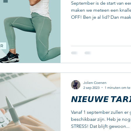
September is de start van e
maken we meteen een knalle
OFF! Ben je al lid? Dan maak 
Jolien Coenen
2 sep 2023
1 minuten om te
𝙉𝙄𝙀𝙐𝙒𝙀 𝙏𝘼𝙍
Vanaf 1 september zullen e
beschikbaar zijn. Heb je no
STRESS! Dat blijft gewoon...