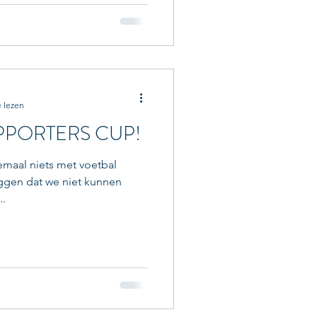
 lezen
PPORTERS CUP!
emaal niets met voetbal
eggen dat we niet kunnen
..