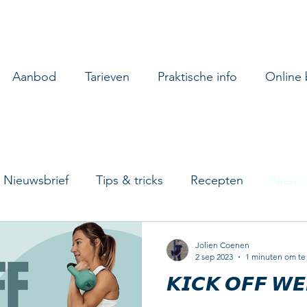
Aanbod
Tarieven
Praktische info
Online
Nieuwsbrief
Tips & tricks
Recepten
Nieuwt
Jolien Coenen
2 sep 2023
1 minuten om te
𝙆𝙄𝘾𝙆 𝙊𝙁𝙁 𝙒𝙀