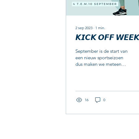
2 sep 2023
∙
1
min.
𝙆𝙄𝘾𝙆 𝙊𝙁𝙁 𝙒𝙀𝙀
September is de start van
een nieuw sportseizoen
dus maken we meteen
een knallende start met
onze KICK OFF! Ben je al
lid? Dan maak je...
16
0